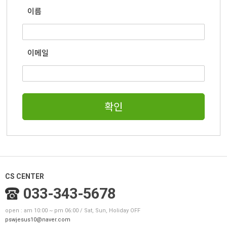
이름
이메일
확인
CS CENTER
033-343-5678
open : am 10:00 ~ pm 06:00 / Sat, Sun, Holiday OFF
pswjesus10@naver.com