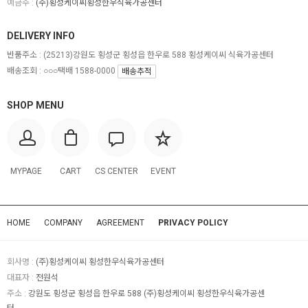
예금주 :
(주)횡성케이씨횡성한우식육가공센터
DELIVERY INFO
반품주소 :
(25213)강원도 횡성군 횡성읍 한우로 588 횡성케이씨 식육가공센터
배송조회 : ○○○택배 1588-0000
배송추적
SHOP MENU
MYPAGE
CART
CS CENTER
EVENT
HOME
COMPANY
AGREEMENT
PRIVACY POLICY
회사명 :
(주)횡성케이씨 횡성한우식육가공센터
대표자 :
전원석
주소 :
강원도 횡성군 횡성읍 한우로 588 (주)횡성케이씨 횡성한우식육가공센