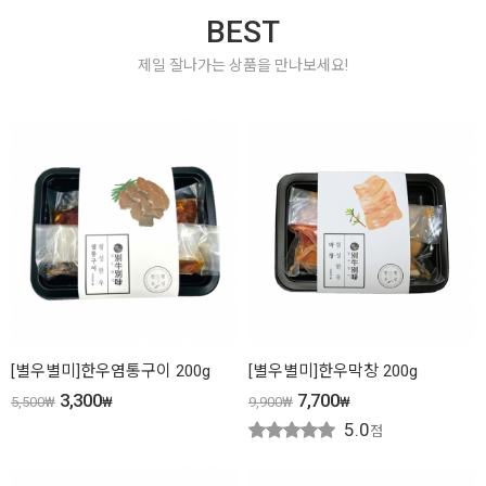
BEST
제일 잘나가는 상품을 만나보세요!
[별우별미]한우염통구이 200g
[별우별미]한우막창 200g
3,300
7,700
5,500
₩
₩
9,900
₩
₩
5.0
점