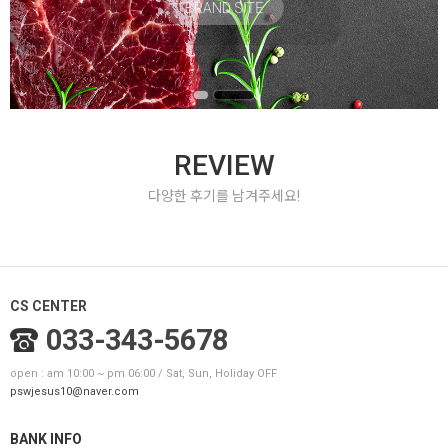
BRAND SITE
REVIEW
다양한 후기를 남겨주세요!
CS CENTER
033-343-5678
open : am 10:00 ~ pm 06:00 / Sat, Sun, Holiday OFF
pswjesus10@naver.com
BANK INFO