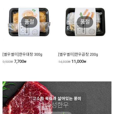
품절
품절
[별우별미]한우대창 300g
[별우별미]한우곱창 200g
7,700
11,000
9,900
₩
₩
14,300
₩
₩
고소한 육즙과 살아있는 풍미
숙성한우